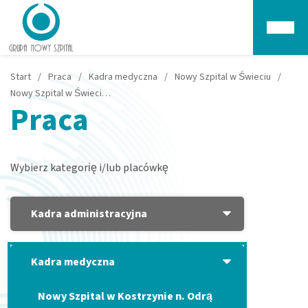
Głów
Start
/
Praca
/
Kadra medyczna
/
Nowy Szpital w Świeciu
/
Nowy Szpital w Świeciu poszukuje Lekarza Specjalistę Geriatrii
Praca
Wybierz kategorię i/lub placówkę
Kadra administracyjna
Kadra medyczna
Nowy Szpital w Kostrzynie n. Odrą