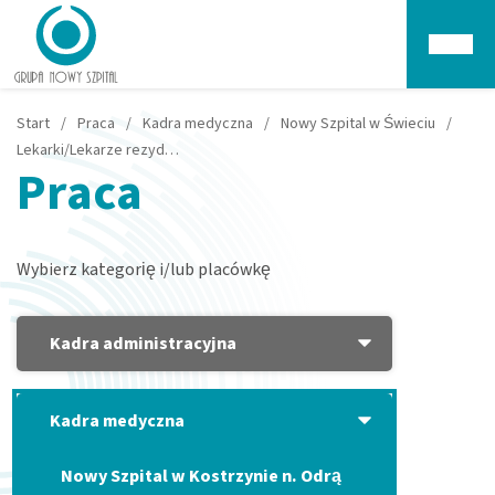
Głów
Start
/
Praca
/
Kadra medyczna
/
Nowy Szpital w Świeciu
/
Lekarki/Lekarze rezydenci – Świecie
Praca
Wybierz kategorię i/lub placówkę
Kadra administracyjna
Kadra medyczna
Nowy Szpital w Kostrzynie n. Odrą