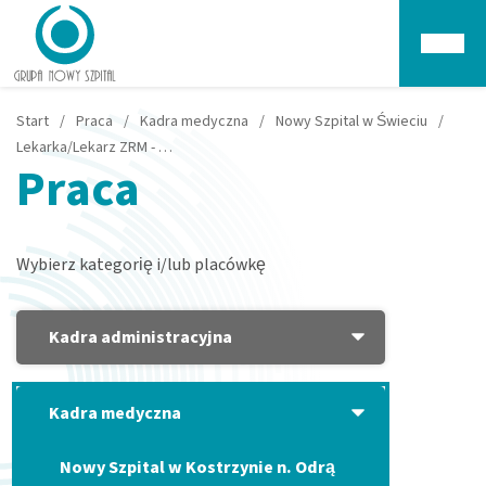
Głów
Start
/
Praca
/
Kadra medyczna
/
Nowy Szpital w Świeciu
/
Lekarka/Lekarz ZRM - Świecie
Praca
Wybierz kategorię i/lub placówkę
Kadra administracyjna
Kadra medyczna
Nowy Szpital w Kostrzynie n. Odrą