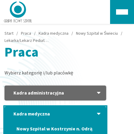
Głów
Start
/
Praca
/
Kadra medyczna
/
Nowy Szpital w Świeciu
/
Lekarka/Lekarz Pediatra - Świecie
Praca
Wybierz kategorię i/lub placówkę
Kadra administracyjna
Kadra medyczna
Nowy Szpital w Kostrzynie n. Odrą