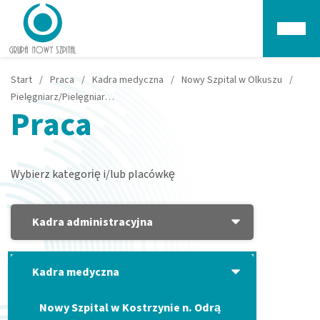
Głów
Start
/
Praca
/
Kadra medyczna
/
Nowy Szpital w Olkuszu
/
Pielęgniarz/Pielęgniarka – Olkusz
Praca
Wybierz kategorię i/lub placówkę
Kadra administracyjna
Kadra medyczna
Nowy Szpital w Kostrzynie n. Odrą