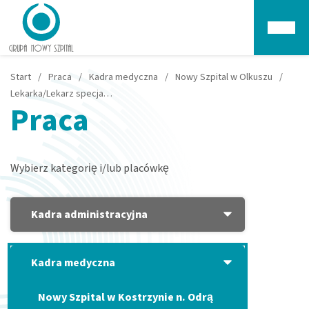
Głów
Start
/
Praca
/
Kadra medyczna
/
Nowy Szpital w Olkuszu
/
Lekarka/Lekarz specjalista chorób zakaźnych/ chorób wewnętrznych – Olkusz
Praca
Wybierz kategorię i/lub placówkę
Kadra administracyjna
Kadra medyczna
Nowy Szpital w Kostrzynie n. Odrą