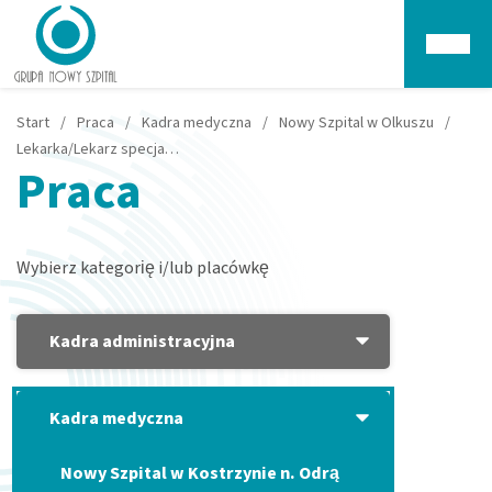
Głów
Start
/
Praca
/
Kadra medyczna
/
Nowy Szpital w Olkuszu
/
Lekarka/Lekarz specjalista chorób wewnętrznych – Olkusz
Praca
Wybierz kategorię i/lub placówkę
Kadra administracyjna
Kadra medyczna
Nowy Szpital w Kostrzynie n. Odrą