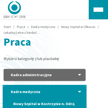
Głów
Start
/
Praca
/
Kadra medyczna
/
Nowy Szpital w Olkuszu
/
Lekarka/Lekarz kardiolog – Olkusz
Praca
Wybierz kategorię i/lub placówkę
Kadra administracyjna
Kadra medyczna
Nowy Szpital w Kostrzynie n. Odrą