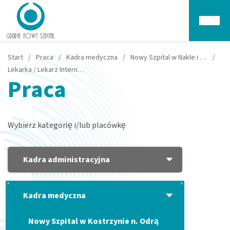
Głów
Start
/
Praca
/
Kadra medyczna
/
Nowy Szpital w Nakle i Szubinie
/
Lekarka / Lekarz Internista - Nakło nad Notecią
Praca
Wybierz kategorię i/lub placówkę
Kadra administracyjna
Kadra medyczna
Nowy Szpital w Kostrzynie n. Odrą