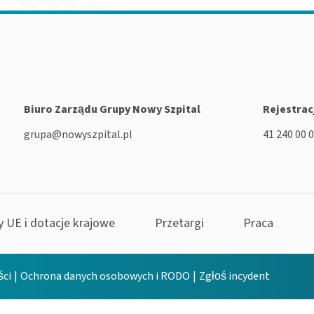
Biuro Zarządu Grupy Nowy Szpital
Rejestrac
grupa@nowyszpital.pl
41 240 00 
y UE i dotacje krajowe
Przetargi
Praca
ści
|
Ochrona danych osobowych i RODO
|
Zgłoś incydent