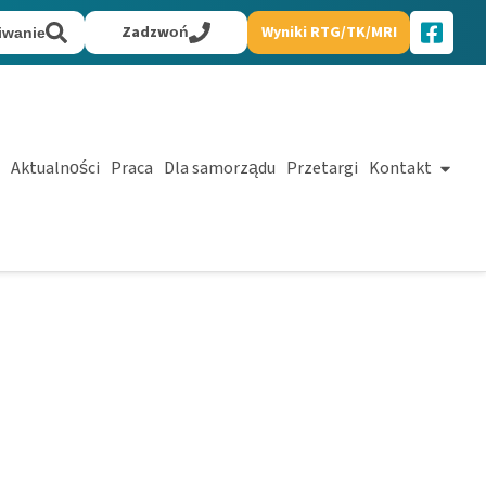
Zadzwoń
Wyniki RTG/TK/MRI
iwanie
Aktualności
Praca
Dla samorządu
Przetargi
Kontakt