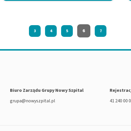
6
3
4
5
7
Biuro Zarządu Grupy Nowy Szpital
Rejestrac
grupa@nowyszpital.pl
41 240 00 