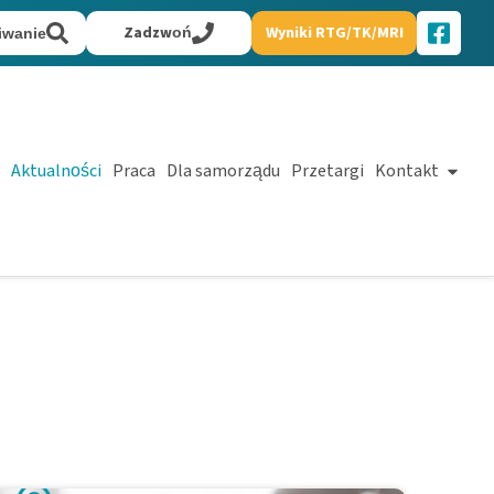
Zadzwoń
Wyniki RTG/TK/MRI
iwanie
Aktualności
Praca
Dla samorządu
Przetargi
Kontakt